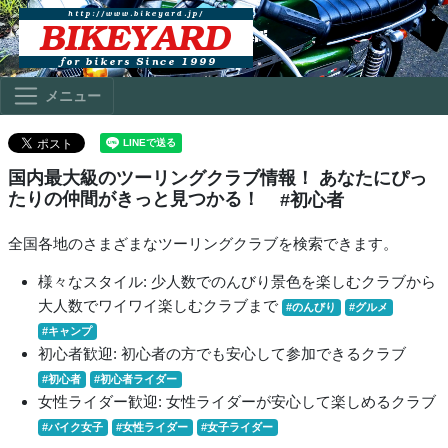
メニュー
国内最大級のツーリングクラブ情報！ あなたにぴっ
たりの仲間がきっと見つかる！
#初心者
全国各地のさまざまなツーリングクラブを検索できます。
様々なスタイル: 少人数でのんびり景色を楽しむクラブから
大人数でワイワイ楽しむクラブまで
#のんびり
#グルメ
#キャンプ
初心者歓迎: 初心者の方でも安心して参加できるクラブ
#初心者
#初心者ライダー
女性ライダー歓迎: 女性ライダーが安心して楽しめるクラブ
#バイク女子
#女性ライダー
#女子ライダー