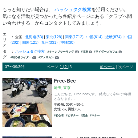
もっと知りたい場合は、
ハッシュタグ検索
を活用ください。
気になる活動が見つかったら各紹介ページにある「クラブへ問
い合わせする」からコンタクトしてみましょう。
エ
： 全国 |
北海道(63)
|
東北(128)
|
関東(1712)
|
中部(614)
|
近畿(874)
|
中国
リ
(202)
|
四国(121)
|
九州(331)
|
沖縄(30)
ア
タ
：
ハッシュタグ検索
#キャンプツーリング
#旧車
#ライダーズカフェ
13
4
5
グ
#初心者ライダー
#アメリカン
21
31
37〜39/39件
ページ:
1
|
2
| 3
前ページ
｜
次ページ
Free-Bee
埼玉, 東京
こんにちは。Free-beeです。 結成して今年で9年目
となります。…
年齢層: 30代～50代
女性 2人 男性 8人
#初心者
#ビギナー
#安全
#マナー