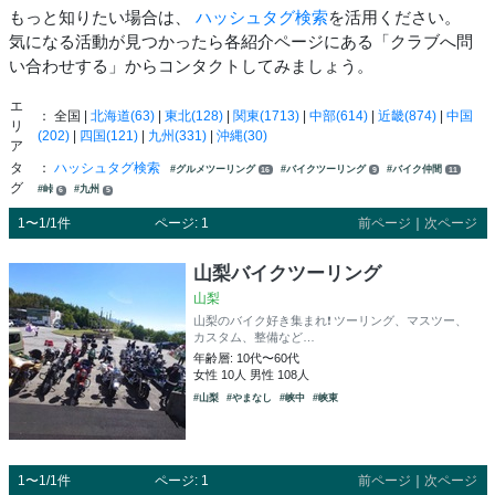
もっと知りたい場合は、
ハッシュタグ検索
を活用ください。
気になる活動が見つかったら各紹介ページにある「クラブへ問
い合わせする」からコンタクトしてみましょう。
エ
： 全国 |
北海道(63)
|
東北(128)
|
関東(1713)
|
中部(614)
|
近畿(874)
|
中国
リ
(202)
|
四国(121)
|
九州(331)
|
沖縄(30)
ア
タ
：
ハッシュタグ検索
#グルメツーリング
#バイクツーリング
#バイク仲間
16
9
11
グ
#峠
#九州
6
5
1〜1/1件
ページ: 1
前ページ
｜
次ページ
山梨バイクツーリング
山梨
山梨のバイク好き集まれ❗️ ツーリング、マスツー、
カスタム、整備など…
年齢層: 10代〜60代
女性 10人 男性 108人
#山梨
#やまなし
#峡中
#峡東
1〜1/1件
ページ: 1
前ページ
｜
次ページ