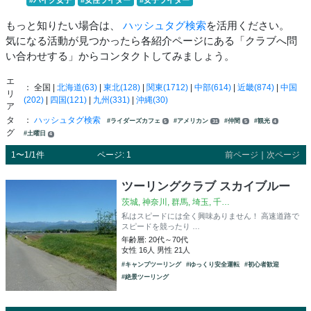
もっと知りたい場合は、
ハッシュタグ検索
を活用ください。
気になる活動が見つかったら各紹介ページにある「クラブへ問
い合わせする」からコンタクトしてみましょう。
エ
： 全国 |
北海道(63)
|
東北(128)
|
関東(1712)
|
中部(614)
|
近畿(874)
|
中国
リ
(202)
|
四国(121)
|
九州(331)
|
沖縄(30)
ア
タ
：
ハッシュタグ検索
#ライダーズカフェ
#アメリカン
#仲間
#観光
5
31
5
4
グ
#土曜日
4
1〜1/1件
ページ: 1
前ページ
｜
次ページ
ツーリングクラブ スカイブルー
茨城, 神奈川, 群馬, 埼玉, 千…
私はスピードには全く興味ありません！ 高速道路で
スピードを競ったり …
年齢層: 20代～70代
女性 16人 男性 21人
#キャンプツーリング
#ゆっくり安全運転
#初心者歓迎
#絶景ツーリング