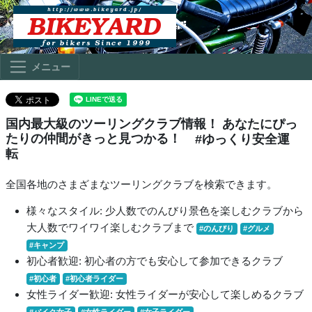
メニュー
国内最大級のツーリングクラブ情報！ あなたにぴっ
たりの仲間がきっと見つかる！
#ゆっくり安全運
転
全国各地のさまざまなツーリングクラブを検索できます。
様々なスタイル: 少人数でのんびり景色を楽しむクラブから
大人数でワイワイ楽しむクラブまで
#のんびり
#グルメ
#キャンプ
初心者歓迎: 初心者の方でも安心して参加できるクラブ
#初心者
#初心者ライダー
女性ライダー歓迎: 女性ライダーが安心して楽しめるクラブ
#バイク女子
#女性ライダー
#女子ライダー