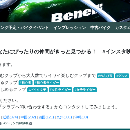
リング予定・バイクイベント
インプレッション
中古バイク
カスタ
なたにぴったりの仲間がきっと見つかる！
#インスタ
きます。
しむクラブから大人数でワイワイ楽しむクラブまで
#のんびり
#グルメ
きるクラブ
#初心者
#初心者ライダー
楽しめるクラブ
#バイク女子
#女性ライダー
#女子ライダー
ください。
「クラブへ問い合わせする」からコンタクトしてみましょう。
|
近畿(874)
|
中国(202)
|
四国(121)
|
九州(331)
|
沖縄(30)
#ツーリング仲間募集
7
8