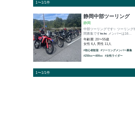
1〜1/1件
静岡中部ツーリング
静岡
中部ツーリングです✨ ツーリング
間募集です🏍️🏍️ メンバーは16…
年齢層: 20〜55歳
女性 6人 男性 11人
#初心者歓迎
#ツーリングメンバー募集
#250cc〜400cc
#女性ライダー
1〜1/1件