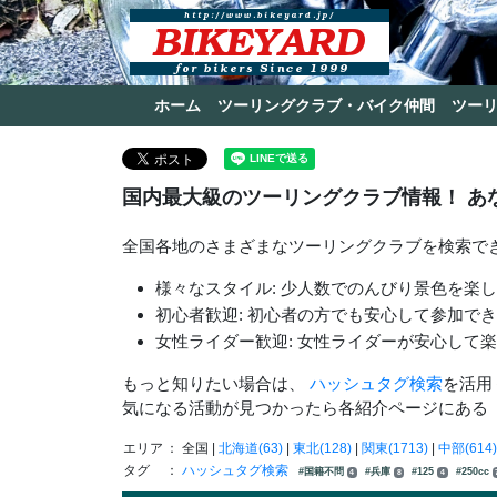
ホーム
ツーリングクラブ・バイク仲間
ツー
国内最大級のツーリングクラブ情報！ あ
全国各地のさまざまなツーリングクラブを検索で
様々なスタイル: 少人数でのんびり景色を楽
初心者歓迎: 初心者の方でも安心して参加で
女性ライダー歓迎: 女性ライダーが安心して
もっと知りたい場合は、
ハッシュタグ検索
を活用
気になる活動が見つかったら各紹介ページにある
エリア
： 全国 |
北海道(63)
|
東北(128)
|
関東(1713)
|
中部(614)
タグ
：
ハッシュタグ検索
#国籍不問
#兵庫
#125
#250cc
4
8
4