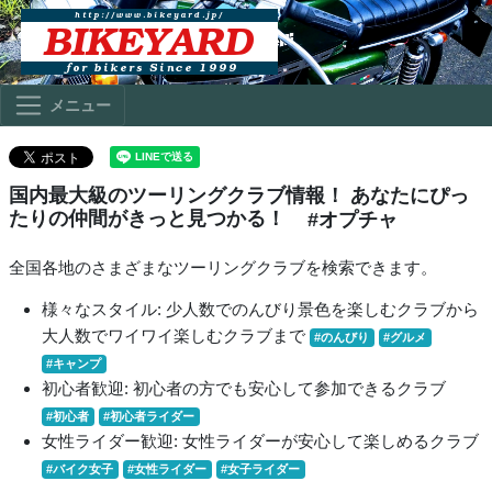
メニュー
国内最大級のツーリングクラブ情報！ あなたにぴっ
たりの仲間がきっと見つかる！
#オプチャ
全国各地のさまざまなツーリングクラブを検索できます。
様々なスタイル: 少人数でのんびり景色を楽しむクラブから
大人数でワイワイ楽しむクラブまで
#のんびり
#グルメ
#キャンプ
初心者歓迎: 初心者の方でも安心して参加できるクラブ
#初心者
#初心者ライダー
女性ライダー歓迎: 女性ライダーが安心して楽しめるクラブ
#バイク女子
#女性ライダー
#女子ライダー