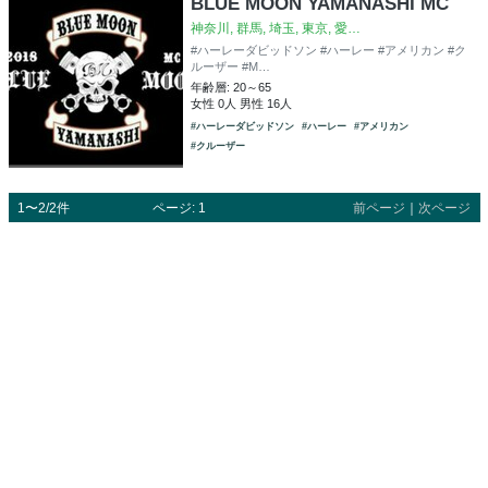
BLUE MOON YAMANASHI MC
神奈川, 群馬, 埼玉, 東京, 愛…
#ハーレーダビッドソン #ハーレー #アメリカン #ク
ルーザー #M…
年齢層: 20～65
女性 0人 男性 16人
#ハーレーダビッドソン
#ハーレー
#アメリカン
#クルーザー
1〜2/2件
ページ: 1
前ページ
｜
次ページ