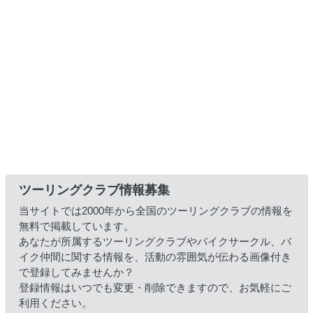
ツーリングクラブ情報募集
当サイトでは2000年から全国のツーリングクラブの情報を
無料で掲載しています。
あなたが所属するツーリングクラブやバイクサークル、バ
イク仲間に関する情報を、活動の雰囲気が伝わる画像付き
で登録してみませんか？
登録情報はいつでも変更・削除できますので、お気軽にご
利用ください。