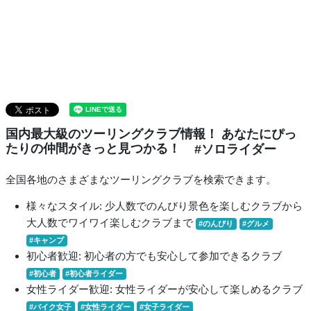
国内最大級のツーリングクラブ情報！ あなたにぴっ
たりの仲間がきっと見つかる！
#ソロライダー
全国各地のさまざまなツーリングクラブを検索できます。
様々なスタイル: 少人数でのんびり景色を楽しむクラブから
大人数でワイワイ楽しむクラブまで
#のんびり
#グルメ
#キャンプ
初心者歓迎: 初心者の方でも安心して参加できるクラブ
#初心者
#初心者ライダー
女性ライダー歓迎: 女性ライダーが安心して楽しめるクラブ
#バイク女子
#女性ライダー
#女子ライダー