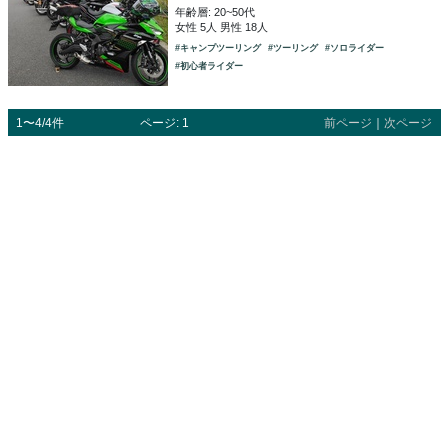
年齢層: 20~50代
女性 5人 男性 18人
#キャンプツーリング
#ツーリング
#ソロライダー
#初心者ライダー
1〜4/4件
ページ: 1
前ページ
｜
次ページ