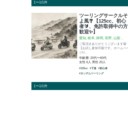
1〜1/1件
ツーリングサークルそ
よ風🎐【125cc、初心
者🔰、免許取得中の方
歓迎✨】
愛知, 岐阜, 静岡, 長野, 山梨…
ご覧頂きありがとうございます😀
【お試し参加可能です。ホームペ
ジU…
年齢層: 20代〜60代
女性 6人 男性 20人
#125cc
#下道
#初心者
#タンデムツーリング
1〜1/1件