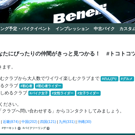
リング予定・バイクイベント
インプレッション
中古バイク
カスタ
なたにぴったりの仲間がきっと見つかる！
#トコトコ
きます。
しむクラブから大人数でワイワイ楽しむクラブまで
#のんびり
#グルメ
きるクラブ
#初心者
#初心者ライダー
楽しめるクラブ
#バイク女子
#女性ライダー
#女子ライダー
ください。
「クラブへ問い合わせする」からコンタクトしてみましょう。
|
近畿(874)
|
中国(202)
|
四国(121)
|
九州(331)
|
沖縄(30)
#サーキット
#バイクツーリング
4
9