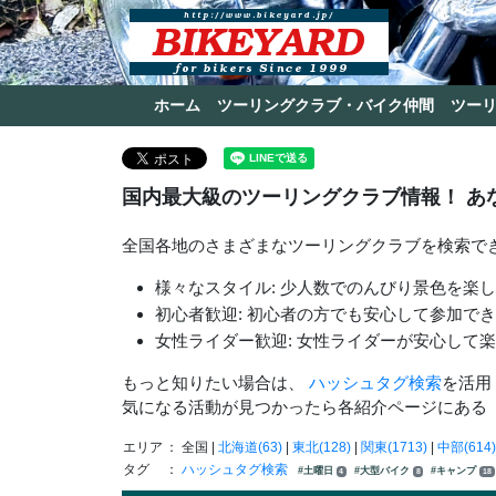
ホーム
ツーリングクラブ・バイク仲間
ツー
国内最大級のツーリングクラブ情報！ あ
全国各地のさまざまなツーリングクラブを検索で
様々なスタイル: 少人数でのんびり景色を楽
初心者歓迎: 初心者の方でも安心して参加で
女性ライダー歓迎: 女性ライダーが安心して
もっと知りたい場合は、
ハッシュタグ検索
を活用
気になる活動が見つかったら各紹介ページにある
エリア
： 全国 |
北海道(63)
|
東北(128)
|
関東(1713)
|
中部(614)
タグ
：
ハッシュタグ検索
#土曜日
#大型バイク
#キャンプ
4
8
18