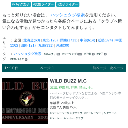
#バイク女子
#女性ライダー
#女子ライダー
もっと知りたい場合は、
ハッシュタグ検索
を活用ください。
気になる活動が見つかったら各紹介ページにある「クラブへ問
い合わせする」からコンタクトしてみましょう。
エ
： 全国 |
北海道(63)
|
東北(128)
|
関東(1713)
|
中部(614)
|
近畿(874)
|
中国
リ
(202)
|
四国(121)
|
九州(331)
|
沖縄(30)
ア
タ
：
ハッシュタグ検索
#のんびり
#ツーリング
#下道
#女子
18
102
5
4
グ
#中型バイク
4
1〜1/1件
ページ: 1
前ページ
｜
次ページ
WILD BUZZ M.C
茨城, 神奈川, 群馬, 埼玉, 千…
ハーレーダビッドソンなどによる、V型エンジン専
門のモーターサイクルク…
年齢層: 20歳以上
女性 2人 男性 27人
#ハーレーツーリングクラブ
#ハーレーツーリングチーム
#ハーレー
#ハーレークラブ