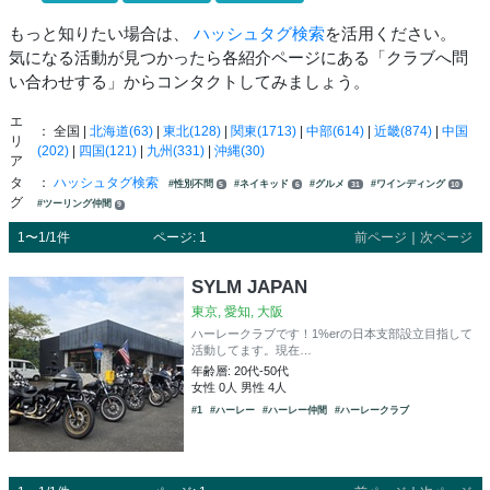
もっと知りたい場合は、
ハッシュタグ検索
を活用ください。
気になる活動が見つかったら各紹介ページにある「クラブへ問
い合わせする」からコンタクトしてみましょう。
エ
： 全国 |
北海道(63)
|
東北(128)
|
関東(1713)
|
中部(614)
|
近畿(874)
|
中国
リ
(202)
|
四国(121)
|
九州(331)
|
沖縄(30)
ア
タ
：
ハッシュタグ検索
#性別不問
#ネイキッド
#グルメ
#ワインディング
5
6
31
10
グ
#ツーリング仲間
9
1〜1/1件
ページ: 1
前ページ
｜
次ページ
SYLM JAPAN
東京, 愛知, 大阪
ハーレークラブです！1%erの日本支部設立目指して
活動してます。現在…
年齢層: 20代-50代
女性 0人 男性 4人
#1
#ハーレー
#ハーレー仲間
#ハーレークラブ