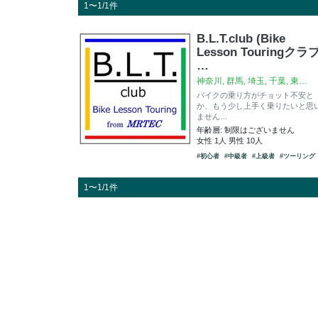
1〜1/1件
B.L.T.club (Bike
Lesson Touringクラブ
…
神奈川, 群馬, 埼玉, 千葉, 東…
バイクの乗り方がチョット不安と
か、もう少し上手く乗りたいと思
ません…
年齢層: 制限はございません
女性 1人 男性 10人
#初心者
#中級者
#上級者
#ツーリング
1〜1/1件