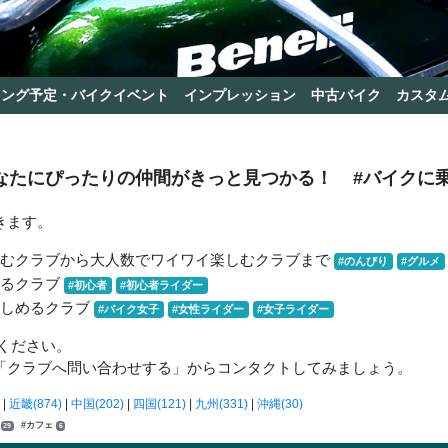
リング予定・バイクイベント
インプレッション
中古バイク
カスタ
なたにぴったりの仲間がきっと見つかる！
#バイクに
きます。
しむクラブから大人数でワイワイ楽しむクラブまで
#のんびり
#グルメ
きるクラブ
#初心者
#初心者ライダー
楽しめるクラブ
#バイク女子
#女性ライダー
#女子ライダー
ください。
「クラブへ問い合わせする」からコンタクトしてみましょう。
|
近畿(874)
|
中国(202)
|
四国(121)
|
九州(331)
|
沖縄(30)
子
#カフェ
29
6