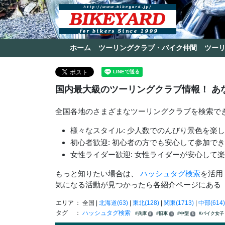
ホーム
ツーリングクラブ・バイク仲間
ツー
国内最大級のツーリングクラブ情報！ あ
全国各地のさまざまなツーリングクラブを検索で
様々なスタイル: 少人数でのんびり景色を楽
初心者歓迎: 初心者の方でも安心して参加で
女性ライダー歓迎: 女性ライダーが安心して
もっと知りたい場合は、
ハッシュタグ検索
を活用
気になる活動が見つかったら各紹介ページにある
エリア
： 全国 |
北海道(63)
|
東北(128)
|
関東(1713)
|
中部(614)
タグ
：
ハッシュタグ検索
#兵庫
#旧車
#中型
#バイク女
8
4
5