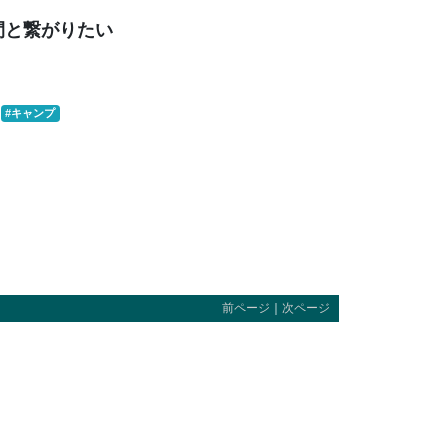
間と繋がりたい
#キャンプ
前ページ
｜
次ページ