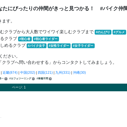
なたにぴったりの仲間がきっと見つかる！
#バイク仲
きます。
しむクラブから大人数でワイワイ楽しむクラブまで
#のんびり
#グルメ
きるクラブ
#初心者
#初心者ライダー
楽しめるクラブ
#バイク女子
#女性ライダー
#女子ライダー
ください。
「クラブへ問い合わせする」からコンタクトしてみましょう。
|
近畿(874)
|
中国(202)
|
四国(121)
|
九州(331)
|
沖縄(30)
第一
#カフェツーリング
#車種不問
5
5
4
ページ: 1
…