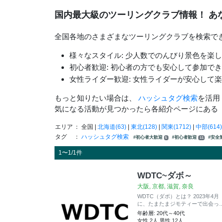
国内最大級のツーリングクラブ情報！ あ
全国各地のさまざまなツーリングクラブを検索で
様々なスタイル: 少人数でのんびり景色を楽
初心者歓迎: 初心者の方でも安心して参加で
女性ライダー歓迎: 女性ライダーが安心して
もっと知りたい場合は、
ハッシュタグ検索
を活用
気になる活動が見つかったら各紹介ページにある
エリア
： 全国 |
北海道(63)
|
東北(128)
|
関東(1712)
|
中部(614)
タグ
：
ハッシュタグ検索
#初心者大歓迎
#初心者歓迎
#安全
5
11
1〜1/1件
WDTC~ダボ～
大阪, 京都, 滋賀, 奈良
WDTC（ダボ）とは？ 2023年4月
に、たまたまジモティーで出会っ
年齢層: 20代～40代
女性 2人 男性 12人