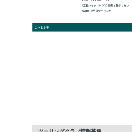
#京都バイク
#バイク仲間と繋がりたい
#wdtc
#平日ツーリング
1〜1/1件
ツーリングクラブ情報募集