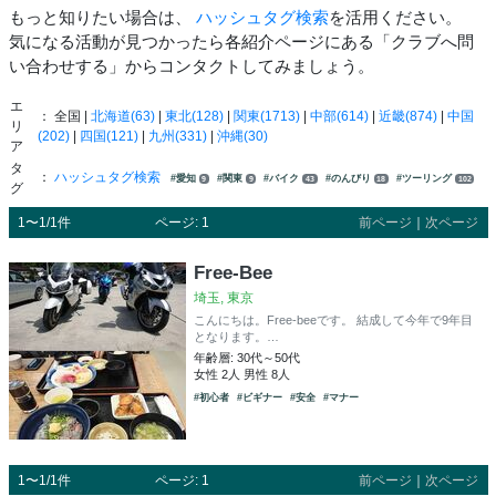
もっと知りたい場合は、
ハッシュタグ検索
を活用ください。
気になる活動が見つかったら各紹介ページにある「クラブへ問
い合わせする」からコンタクトしてみましょう。
エ
： 全国 |
北海道(63)
|
東北(128)
|
関東(1713)
|
中部(614)
|
近畿(874)
|
中国
リ
(202)
|
四国(121)
|
九州(331)
|
沖縄(30)
ア
タ
：
ハッシュタグ検索
#愛知
#関東
#バイク
#のんびり
#ツーリング
9
9
43
18
102
グ
1〜1/1件
ページ: 1
前ページ
｜
次ページ
Free-Bee
埼玉, 東京
こんにちは。Free-beeです。 結成して今年で9年目
となります。…
年齢層: 30代～50代
女性 2人 男性 8人
#初心者
#ビギナー
#安全
#マナー
1〜1/1件
ページ: 1
前ページ
｜
次ページ