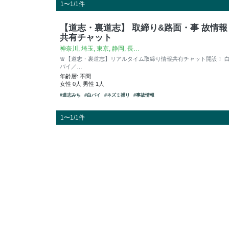
1〜1/1件
【道志・裏道志】 取締り&路面・事 故情報
共有チャット
神奈川, 埼玉, 東京, 静岡, 長…
🚨【道志・裏道志】リアルタイム取締り情報共有チャット開設！ 
バイ／…
年齢層: 不問
女性 0人 男性 1人
#道志みち
#白バイ
#ネズミ捕り
#事故情報
1〜1/1件