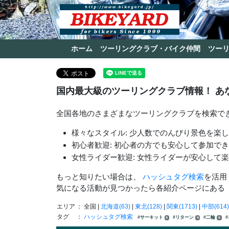
ホーム
ツーリングクラブ・バイク仲間
ツー
国内最大級のツーリングクラブ情報！ あ
全国各地のさまざまなツーリングクラブを検索で
様々なスタイル: 少人数でのんびり景色を楽
初心者歓迎: 初心者の方でも安心して参加で
女性ライダー歓迎: 女性ライダーが安心して
もっと知りたい場合は、
ハッシュタグ検索
を活用
気になる活動が見つかったら各紹介ページにある
エリア
： 全国 |
北海道(63)
|
東北(128)
|
関東(1713)
|
中部(614)
タグ
：
ハッシュタグ検索
#サーキット
#リターン
#二輪
4
4
6