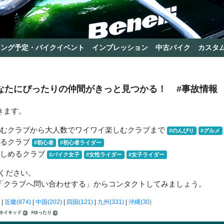
リング予定・バイクイベント
インプレッション
中古バイク
カスタ
なたにぴったりの仲間がきっと見つかる！
#事故情報
きます。
しむクラブから大人数でワイワイ楽しむクラブまで
#のんびり
#グルメ
きるクラブ
#初心者
#初心者ライダー
楽しめるクラブ
#バイク女子
#女性ライダー
#女子ライダー
ください。
「クラブへ問い合わせする」からコンタクトしてみましょう。
|
近畿(874)
|
中国(202)
|
四国(121)
|
九州(331)
|
沖縄(30)
#ネイキッド
#ゆったり
6
4