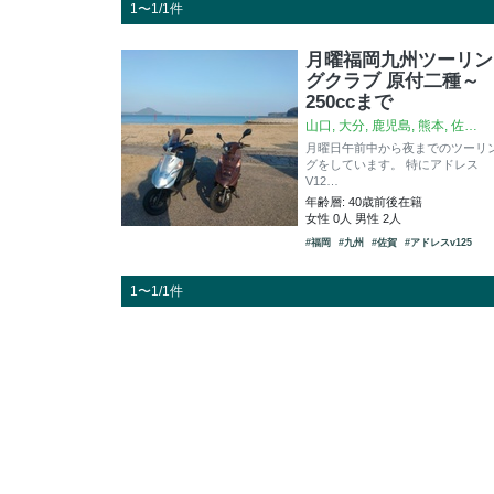
1〜1/1件
月曜福岡九州ツーリン
グクラブ 原付二種～
250ccまで
山口, 大分, 鹿児島, 熊本, 佐…
月曜日午前中から夜までのツーリ
グをしています。 特にアドレス
V12…
年齢層: 40歳前後在籍
女性 0人 男性 2人
#福岡
#九州
#佐賀
#アドレスv125
1〜1/1件