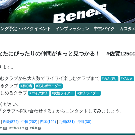
リング予定・バイクイベント
インプレッション
中古バイク
カスタ
なたにぴったりの仲間がきっと見つかる！
#佐賀125
きます。
しむクラブから大人数でワイワイ楽しむクラブまで
#のんびり
#グルメ
きるクラブ
#初心者
#初心者ライダー
楽しめるクラブ
#バイク女子
#女性ライダー
#女子ライダー
ください。
「クラブへ問い合わせする」からコンタクトしてみましょう。
|
近畿(874)
|
中国(202)
|
四国(121)
|
九州(331)
|
沖縄(30)
ング
#中型バイク
#兵庫
10
4
8