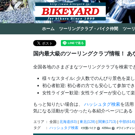
ホーム
ツーリングクラブ・バイク仲間
ツー
国内最大級のツーリングクラブ情報！ あ
全国各地のさまざまなツーリングクラブを検索で
様々なスタイル: 少人数でのんびり景色を楽
初心者歓迎: 初心者の方でも安心して参加で
女性ライダー歓迎: 女性ライダーが安心して
もっと知りたい場合は、
ハッシュタグ検索
を活用
気になる活動が見つかったら各紹介ページにある
エリア
： 全国 |
北海道(63)
|
東北(128)
|
関東(1713)
|
中部(614)
タグ
：
ハッシュタグ検索
#大型バイク
#250cc
#ワインディ
8
7