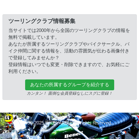
ツーリングクラブ情報募集
当サイトでは2000年から全国のツーリングクラブの情報を
無料で掲載しています。
あなたが所属するツーリングクラブやバイクサークル、バ
イク仲間に関する情報を、活動の雰囲気が伝わる画像付き
で登録してみませんか？
登録情報はいつでも変更・削除できますので、お気軽にご
利用ください。
あなたの所属するグループを紹介する
カンタン！ 面倒な会員登録なしにスグに登録！
© 1999-2025 BIKEYARD.jp All rights reserved.