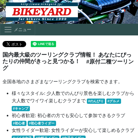
メニュー
国内最大級のツーリングクラブ情報！ あなたにぴっ
たりの仲間がきっと見つかる！
#原付二種ツーリン
グ
全国各地のさまざまなツーリングクラブを検索できます。
様々なスタイル: 少人数でのんびり景色を楽しむクラブから
大人数でワイワイ楽しむクラブまで
#のんびり
#グルメ
#キャンプ
初心者歓迎: 初心者の方でも安心して参加できるクラブ
#初心者
#初心者ライダー
女性ライダー歓迎: 女性ライダーが安心して楽しめるクラブ
#バイク女子
#女性ライダー
#女子ライダー