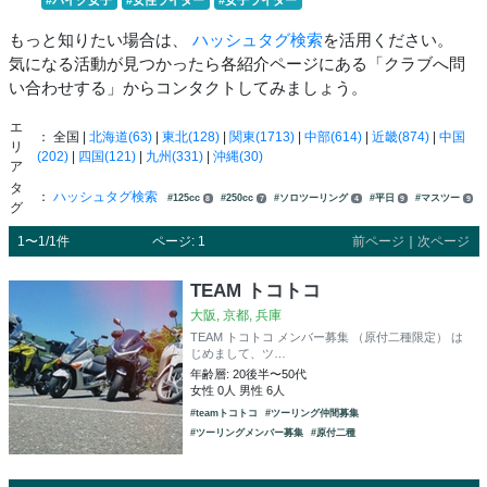
もっと知りたい場合は、
ハッシュタグ検索
を活用ください。
気になる活動が見つかったら各紹介ページにある「クラブへ問
い合わせする」からコンタクトしてみましょう。
エ
： 全国 |
北海道(63)
|
東北(128)
|
関東(1713)
|
中部(614)
|
近畿(874)
|
中国
リ
(202)
|
四国(121)
|
九州(331)
|
沖縄(30)
ア
タ
：
ハッシュタグ検索
#125cc
#250cc
#ソロツーリング
#平日
#マスツー
8
7
4
9
9
グ
1〜1/1件
ページ: 1
前ページ
｜
次ページ
TEAM トコトコ
大阪, 京都, 兵庫
TEAM トコトコ メンバー募集 （原付二種限定） は
じめまして、ツ…
年齢層: 20後半〜50代
女性 0人 男性 6人
#teamトコトコ
#ツーリング仲間募集
#ツーリングメンバー募集
#原付二種