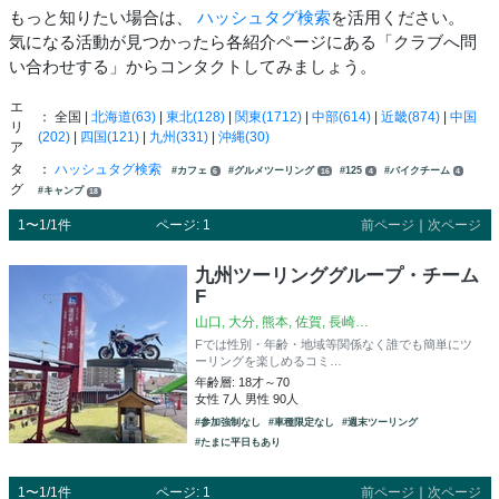
もっと知りたい場合は、
ハッシュタグ検索
を活用ください。
気になる活動が見つかったら各紹介ページにある「クラブへ問
い合わせする」からコンタクトしてみましょう。
エ
： 全国 |
北海道(63)
|
東北(128)
|
関東(1712)
|
中部(614)
|
近畿(874)
|
中国
リ
(202)
|
四国(121)
|
九州(331)
|
沖縄(30)
ア
タ
：
ハッシュタグ検索
#カフェ
#グルメツーリング
#125
#バイクチーム
6
16
4
4
グ
#キャンプ
18
1〜1/1件
ページ: 1
前ページ
｜
次ページ
九州ツーリンググループ・チーム
F
山口, 大分, 熊本, 佐賀, 長崎…
Fでは性別・年齢・地域等関係なく誰でも簡単にツ
ーリングを楽しめるコミ…
年齢層: 18才～70
女性 7人 男性 90人
#参加強制なし
#車種限定なし
#週末ツーリング
#たまに平日もあり
1〜1/1件
ページ: 1
前ページ
｜
次ページ