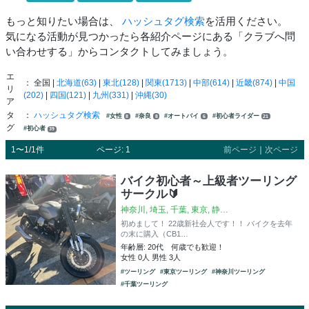
もっと知りたい場合は、
ハッシュタグ検索
を活用ください。
気になる活動が見つかったら各紹介ページにある「クラブへ問
い合わせする」からコンタクトしてみましょう。
エ
： 全国 |
北海道(63)
|
東北(128)
|
関東(1713)
|
中部(614)
|
近畿(874)
|
中国
リ
(202)
|
四国(121)
|
九州(331)
|
沖縄(30)
ア
タ
：
ハッシュタグ検索
#女性
#奈良
#オートバイ
#初心者ライダー
8
8
6
21
グ
#初心者
39
1〜1/1件
ページ: 1
前ページ
｜
次ページ
バイク初心者～上級者ツーリング
サークル🔰
神奈川, 埼玉, 千葉, 東京, 静…
初めまして！ 22歳新社会人です！！ バイクを去年
の末に購入（CB1…
年齢層: 20代 何歳でも歓迎！
女性 0人 男性 3人
#ツーリング
#東京ツーリング
#神奈川ツーリング
#千葉ツーリング