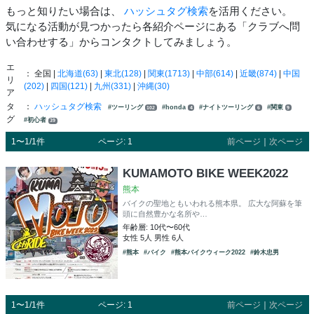
もっと知りたい場合は、
ハッシュタグ検索
を活用ください。
気になる活動が見つかったら各紹介ページにある「クラブへ問
い合わせする」からコンタクトしてみましょう。
エ
： 全国 |
北海道(63)
|
東北(128)
|
関東(1713)
|
中部(614)
|
近畿(874)
|
中国
リ
(202)
|
四国(121)
|
九州(331)
|
沖縄(30)
ア
タ
：
ハッシュタグ検索
#ツーリング
#honda
#ナイトツーリング
#関東
102
4
6
9
グ
#初心者
39
1〜1/1件
ページ: 1
前ページ
｜
次ページ
KUMAMOTO BIKE WEEK2022
熊本
バイクの聖地ともいわれる熊本県。 広大な阿蘇を筆
頭に自然豊かな名所や…
年齢層: 10代〜60代
女性 5人 男性 6人
#熊本
#バイク
#熊本バイクウィーク2022
#鈴木忠男
1〜1/1件
ページ: 1
前ページ
｜
次ページ