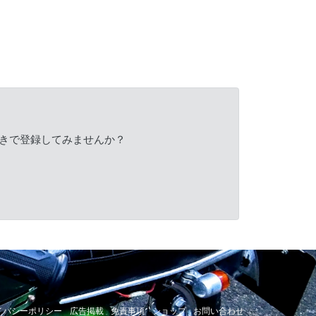
きで登録してみませんか？
イバシーポリシー
広告掲載
免責事項
ショップ
お問い合わせ