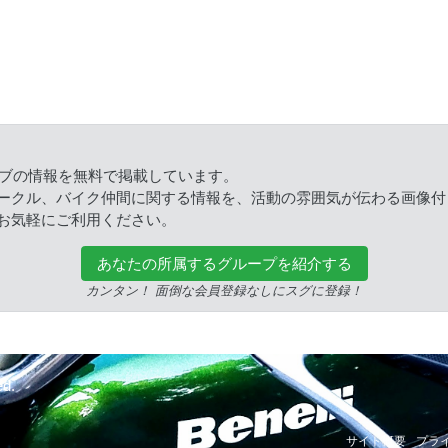
ラブの情報を無料で掲載しています。
ークル、バイク仲間に関する情報を、活動の雰囲気が伝わる画像付
お気軽にご利用ください。
あなたの所属するグループを紹介する
カンタン！ 面倒な会員登録なしにスグに登録！
ed.
サイト概要
プラ