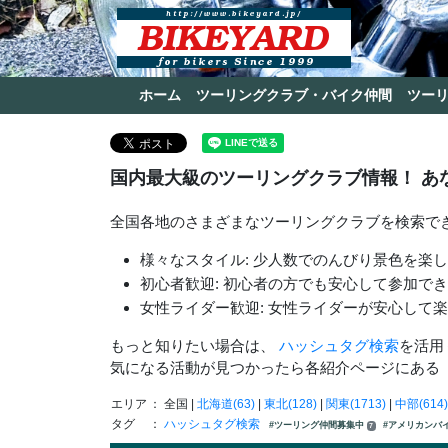
ホーム
ツーリングクラブ・バイク仲間
ツー
国内最大級のツーリングクラブ情報！ あ
全国各地のさまざまなツーリングクラブを検索で
様々なスタイル: 少人数でのんびり景色を楽
初心者歓迎: 初心者の方でも安心して参加で
女性ライダー歓迎: 女性ライダーが安心して
もっと知りたい場合は、
ハッシュタグ検索
を活用
気になる活動が見つかったら各紹介ページにある
エリア
： 全国 |
北海道(63)
|
東北(128)
|
関東(1713)
|
中部(614)
タグ
：
ハッシュタグ検索
#ツーリング仲間募集中
#アメリカンバ
7