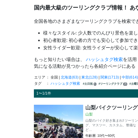
国内最大級のツーリングクラブ情報！ あ
全国各地のさまざまなツーリングクラブを検索で
様々なスタイル: 少人数でのんびり景色を楽
初心者歓迎: 初心者の方でも安心して参加で
女性ライダー歓迎: 女性ライダーが安心して
もっと知りたい場合は、
ハッシュタグ検索
を活用
気になる活動が見つかったら各紹介ページにある
エリア
： 全国 |
北海道(63)
|
東北(128)
|
関東(1713)
|
中部(614)
タグ
：
ハッシュタグ検索
#土日祝
#ツーリングクラブ
#土曜
5
25
1〜1/1件
山梨バイクツーリング
山梨
山梨のバイク好き集まれ❗️ ツーリン
グ、マスツー、カスタム、整備な
ど…
年齢層: 10代〜60代