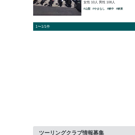
女性 10人 男性 108人
#山梨
#やまなし
#峡中
#峡東
1〜1/1件
ツーリングクラブ情報募集