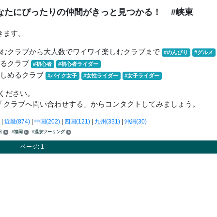
なたにぴったりの仲間がきっと見つかる！
#峡東
きます。
しむクラブから大人数でワイワイ楽しむクラブまで
#のんびり
#グルメ
きるクラブ
#初心者
#初心者ライダー
楽しめるクラブ
#バイク女子
#女性ライダー
#女子ライダー
ください。
「クラブへ問い合わせする」からコンタクトしてみましょう。
|
近畿(874)
|
中国(202)
|
四国(121)
|
九州(331)
|
沖縄(30)
日
#福岡
#温泉ツーリング
4
6
4
ページ: 1