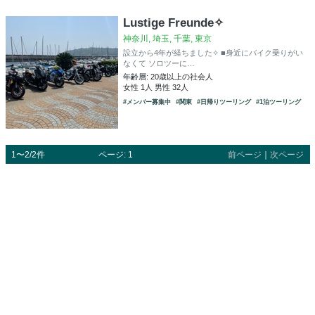
Lustige Freunde✧
神奈川, 埼玉, 千葉, 東京
設立から4年が経ちました✧ ■身近にバイク乗りがい
なくて ソロツーに…
年齢層: 20歳以上の社会人
女性 1人 男性 32人
#メンバー募集中
#関東
#日帰りツーリング
#1泊ツーリング
1〜2/2件
ページ: 1
前ページ
｜
次ページ