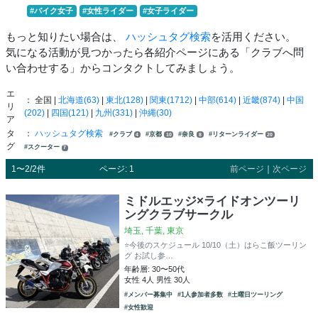
#バイク女子
#女性ライダー
#女子ライダー
もっと知りたい場合は、
ハッシュタグ検索
を活用ください。
気になる活動が見つかったら各紹介ページにある「クラブへ問
い合わせする」からコンタクトしてみましょう。
エ
： 全国 |
北海道(63)
|
東北(128)
|
関東(1712)
|
中部(614)
|
近畿(874)
|
中国
リ
(202)
|
四国(121)
|
九州(331)
|
沖縄(30)
ア
タ
：
ハッシュタグ検索
#クラブ
#京都
#奈良
#リターンライダー
4
10
8
20
グ
#スクーター
7
1〜2/2件
ページ: 1
前ページ
｜
次ページ
ミドルエッジ×ライドオンツーリ
ングクラブサークル
埼玉, 千葉, 東京
⭐️今後のスケジュール 10/10（土）はらこ飯ツーリン
グ お試し参…
年齢層: 30〜50代
女性 4人 男性 30人
#メンバー募集中
#1人参加者多数
#土曜日ツーリング
#女性歓迎