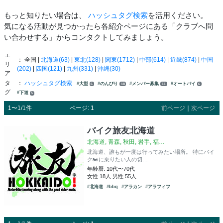
もっと知りたい場合は、
ハッシュタグ検索
を活用ください。
気になる活動が見つかったら各紹介ページにある「クラブへ問
い合わせする」からコンタクトしてみましょう。
エ
： 全国 |
北海道(63)
|
東北(128)
|
関東(1712)
|
中部(614)
|
近畿(874)
|
中国
リ
(202)
|
四国(121)
|
九州(331)
|
沖縄(30)
ア
タ
：
ハッシュタグ検索
#大型
#のんびり
#メンバー募集
#オートバイ
6
18
11
6
グ
#下道
5
1〜1/1件
ページ: 1
前ページ
｜
次ページ
バイク旅友北海道
北海道, 青森, 秋田, 岩手, 福…
北海道、誰もが一度は行ってみたい場所。 特にバイ
ク🏍に乗りたい人の切…
年齢層: 10代〜70代
女性 18人 男性 55人
#北海道
#bbq
#アラカン
#アラフィフ