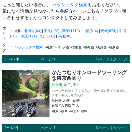
もっと知りたい場合は、
ハッシュタグ検索
を活用ください。
気になる活動が見つかったら各紹介ページにある「クラブへ問
い合わせする」からコンタクトしてみましょう。
エ
： 全国 |
北海道(63)
|
東北(128)
|
関東(1713)
|
中部(614)
|
近畿(874)
|
中国
リ
(202)
|
四国(121)
|
九州(331)
|
沖縄(30)
ア
タ
：
ハッシュタグ検索
#絶景ツーリング
#三重
#仲間
#九州
#温泉
4
7
5
5
8
グ
1〜1/1件
ページ: 1
前ページ
｜
次ページ
かたつむりオンロードツーリング
@東京西寄り
神奈川, 埼玉, 東京
ペース合わせて頂ける方なら他の排気量でも歓迎し
ます♪ ゆったりのんび…
年齢層: 20代～50代
女性 2人 男性 21人
#東京
#多摩
#八王子
#府中
1〜1/1件
ページ: 1
前ページ
｜
次ページ