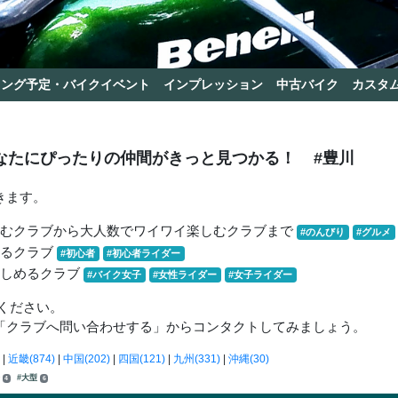
リング予定・バイクイベント
インプレッション
中古バイク
カスタ
なたにぴったりの仲間がきっと見つかる！
#豊川
きます。
しむクラブから大人数でワイワイ楽しむクラブまで
#のんびり
#グルメ
きるクラブ
#初心者
#初心者ライダー
楽しめるクラブ
#バイク女子
#女性ライダー
#女子ライダー
ください。
「クラブへ問い合わせする」からコンタクトしてみましょう。
|
近畿(874)
|
中国(202)
|
四国(121)
|
九州(331)
|
沖縄(30)
分
#大型
4
6