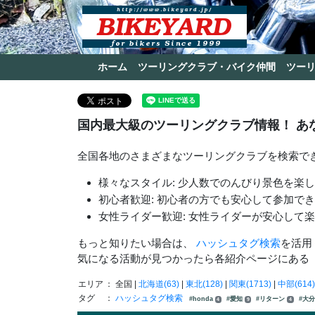
ホーム
ツーリングクラブ・バイク仲間
ツー
国内最大級のツーリングクラブ情報！ あ
全国各地のさまざまなツーリングクラブを検索で
様々なスタイル: 少人数でのんびり景色を楽
初心者歓迎: 初心者の方でも安心して参加で
女性ライダー歓迎: 女性ライダーが安心して
もっと知りたい場合は、
ハッシュタグ検索
を活用
気になる活動が見つかったら各紹介ページにある
エリア
： 全国 |
北海道(63)
|
東北(128)
|
関東(1713)
|
中部(614)
タグ
：
ハッシュタグ検索
#honda
#愛知
#リターン
#大
4
9
4