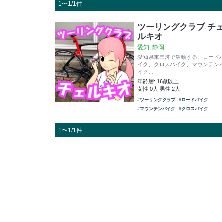
1〜1/1件
ツーリングクラブ チ
ルキオ
愛知, 静岡
愛知県東三河で活動する、ロード
イク、クロスバイク、マウンテン
イク…
年齢層: 16歳以上
女性 0人 男性 2人
#ツーリングクラブ
#ロードバイク
#マウンテンバイク
#クロスバイク
1〜1/1件