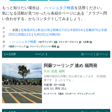
もっと知りたい場合は、
ハッシュタグ検索
を活用ください。
気になる活動が見つかったら各紹介ページにある「クラブへ問
い合わせする」からコンタクトしてみましょう。
エ
： 全国 |
北海道(63)
|
東北(128)
|
関東(1712)
|
中部(614)
|
近畿(874)
|
中国
リ
(202)
|
四国(121)
|
九州(331)
|
沖縄(30)
ア
タ
：
ハッシュタグ検索
#女子ライダー
#ライダーズカフェ
#兵庫
10
5
8
グ
#温泉ツーリング
#ツーリングメンバー募集
4
7
1〜1/1件
ページ: 1
前ページ
｜
次ページ
阿蘇ツーリング 速め 福岡発
大分, 佐賀, 福岡
日曜や祝日の月曜に10人弱で走ってます、月2回程
度です、まったりでも…
年齢層: 20〜60歳
女性 3人 男性 20人
#ハイペース
#速め
#スポーツ
#ワインディング