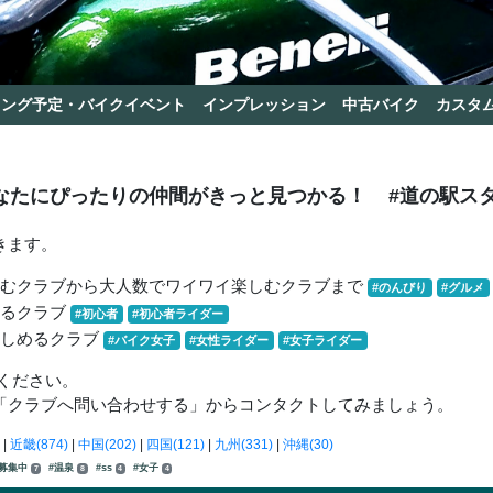
リング予定・バイクイベント
インプレッション
中古バイク
カスタ
なたにぴったりの仲間がきっと見つかる！
#道の駅ス
きます。
しむクラブから大人数でワイワイ楽しむクラブまで
#のんびり
#グルメ
きるクラブ
#初心者
#初心者ライダー
楽しめるクラブ
#バイク女子
#女性ライダー
#女子ライダー
ください。
「クラブへ問い合わせする」からコンタクトしてみましょう。
|
近畿(874)
|
中国(202)
|
四国(121)
|
九州(331)
|
沖縄(30)
間募集中
#温泉
#ss
#女子
7
8
4
4