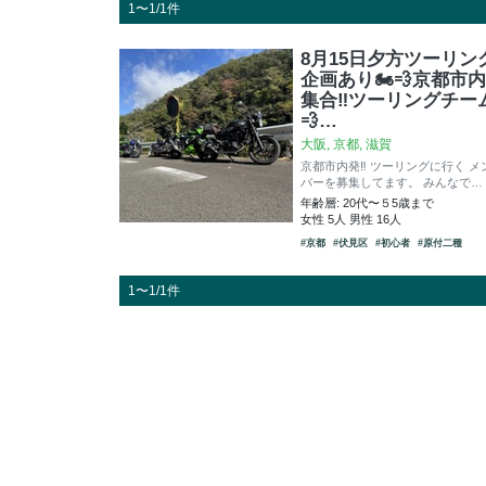
1〜1/1件
8月15日夕方ツーリン
企画あり🏍️💨京都市内
集合‼️ツーリングチー
💨…
大阪, 京都, 滋賀
京都市内発‼️ ツーリングに行く メ
バーを募集してます。 みんなで…
年齢層: 20代〜５5歳まで
女性 5人 男性 16人
#京都
#伏見区
#初心者
#原付二種
1〜1/1件