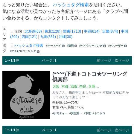
もっと知りたい場合は、
ハッシュタグ検索
を活用ください。
気になる活動が見つかったら各紹介ページにある「クラブへ問
い合わせする」からコンタクトしてみましょう。
エ
： 全国 |
北海道(63)
|
東北(128)
|
関東(1713)
|
中部(614)
|
近畿(874)
|
中国
リ
(202)
|
四国(121)
|
九州(331)
|
沖縄(30)
ア
タ
：
ハッシュタグ検索
#オートバイ
#福岡
#バイクツーリング
#クルーザー
6
6
9
4
グ
#のんびりツーリング
5
1〜1/1件
ページ: 1
前ページ
｜
次ページ
(*^^*)下道トコトコ★ツーリング
倶楽部
大阪, 京都, 滋賀, 奈良, 兵庫…
みなさん、梅雨明けましたねー🌞 本格的な夏に向か
ってみんなで楽しくツ…
年齢層: 10〜70代
女性 24人 男性 117人
#ジモティー
#安全第一
#下道
#トコトコ
1〜1/1件
ページ: 1
前ページ
｜
次ページ