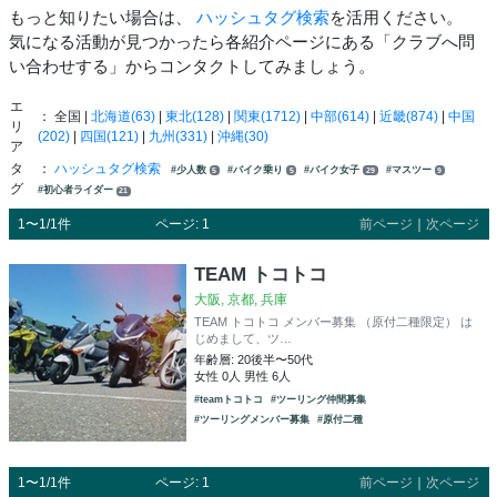
もっと知りたい場合は、
ハッシュタグ検索
を活用ください。
気になる活動が見つかったら各紹介ページにある「クラブへ問
い合わせする」からコンタクトしてみましょう。
エ
： 全国 |
北海道(63)
|
東北(128)
|
関東(1712)
|
中部(614)
|
近畿(874)
|
中国
リ
(202)
|
四国(121)
|
九州(331)
|
沖縄(30)
ア
タ
：
ハッシュタグ検索
#少人数
#バイク乗り
#バイク女子
#マスツー
5
5
29
9
グ
#初心者ライダー
21
1〜1/1件
ページ: 1
前ページ
｜
次ページ
TEAM トコトコ
大阪, 京都, 兵庫
TEAM トコトコ メンバー募集 （原付二種限定） は
じめまして、ツ…
年齢層: 20後半〜50代
女性 0人 男性 6人
#teamトコトコ
#ツーリング仲間募集
#ツーリングメンバー募集
#原付二種
1〜1/1件
ページ: 1
前ページ
｜
次ページ