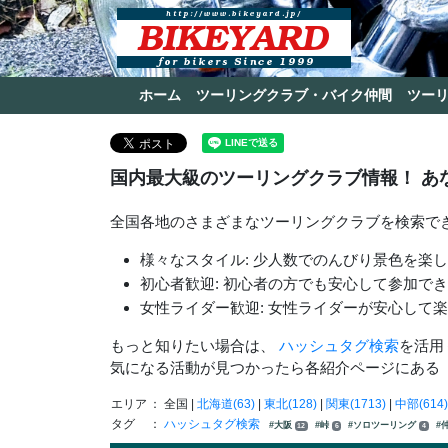
ホーム
ツーリングクラブ・バイク仲間
ツー
国内最大級のツーリングクラブ情報！ あ
全国各地のさまざまなツーリングクラブを検索で
様々なスタイル: 少人数でのんびり景色を楽
初心者歓迎: 初心者の方でも安心して参加で
女性ライダー歓迎: 女性ライダーが安心して
もっと知りたい場合は、
ハッシュタグ検索
を活用
気になる活動が見つかったら各紹介ページにある
エリア
： 全国 |
北海道(63)
|
東北(128)
|
関東(1713)
|
中部(614)
タグ
：
ハッシュタグ検索
#大阪
#峠
#ソロツーリング
#
12
6
4