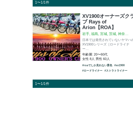
1〜1/1件
XV1900オーナーズク
ブ Rays of
Arion【ROA】
岩手, 福島, 宮城, 茨城, 神奈…
日本では発売されていないヤマハ
XV1900シリーズ［ロードライナ
ー…
年齢層: 20〜60代
女性 8人 男性 60人
#roaでしか見れない景色
#xv1900
#ロードライナー
#ストラトライナー
1〜1/1件