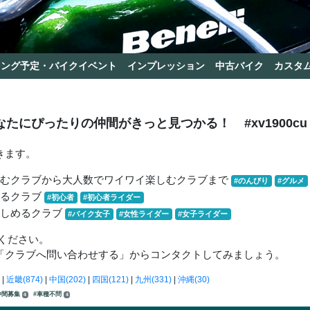
リング予定・バイクイベント
インプレッション
中古バイク
カスタ
なたにぴったりの仲間がきっと見つかる！
#xv1900cu
きます。
しむクラブから大人数でワイワイ楽しむクラブまで
#のんびり
#グルメ
きるクラブ
#初心者
#初心者ライダー
楽しめるクラブ
#バイク女子
#女性ライダー
#女子ライダー
ください。
「クラブへ問い合わせする」からコンタクトしてみましょう。
|
近畿(874)
|
中国(202)
|
四国(121)
|
九州(331)
|
沖縄(30)
仲間募集
#車種不問
4
4