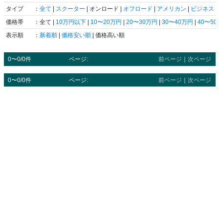
タイプ
：
全て
|
スクーター
| オンロード |
オフロード
|
アメリカン
|
ビジネス
|
価格帯
：全て |
10万円以下
|
10〜20万円
|
20〜30万円
|
30〜40万円
|
40〜5
表示順
：
新着順
|
価格安い順
| 価格高い順
0〜0/0件
ページ:
前ページ
｜
次ページ
0〜0/0件
ページ:
前ページ
｜
次ページ