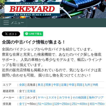
メニュー
全国の中古バイク情報が集まる！
全国のバイクショップから中古バイクを紹介しています。
豊富な在庫と充実した検索機能で、あなたのバイク探しを徹底
サポート。 人気の車種から希少なモデルまで、幅広いラインナ
ップを取り揃えています。
近所の販売店情報も掲載されているので、気になるバイクは直
接問い合わせも可能。 掘り出し物を見つけてください！
エリア
：
全国
| 北海道 |
東北
|
関東
|
中部
|
近畿
|
中国
|
四国
|
九州
|
沖縄
都道府県
：全て |
北海道
メーカー
：
全て
| ホンダ |
ヤマハ
|
スズキ
|
カワサキ
|
その他国産
|
海外/アジア
|
排気量
：
全て
| 〜50cc |
51〜125cc
|
126〜250cc
|
251〜400cc
|
401〜750cc