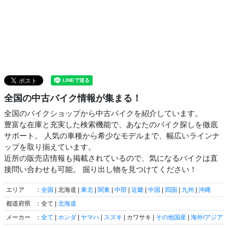
全国の中古バイク情報が集まる！
全国のバイクショップから中古バイクを紹介しています。
豊富な在庫と充実した検索機能で、あなたのバイク探しを徹底
サポート。 人気の車種から希少なモデルまで、幅広いラインナ
ップを取り揃えています。
近所の販売店情報も掲載されているので、気になるバイクは直
接問い合わせも可能。 掘り出し物を見つけてください！
エリア
：
全国
| 北海道 |
東北
|
関東
|
中部
|
近畿
|
中国
|
四国
|
九州
|
沖縄
都道府県
：全て |
北海道
メーカー
：
全て
|
ホンダ
|
ヤマハ
|
スズキ
| カワサキ |
その他国産
|
海外/アジア
|