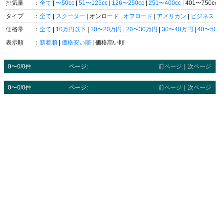
排気量
：
全て
|
〜50cc
|
51〜125cc
|
126〜250cc
|
251〜400cc
| 401〜750cc 
タイプ
：
全て
|
スクーター
| オンロード |
オフロード
|
アメリカン
|
ビジネス
|
価格帯
：
全て
|
10万円以下
|
10〜20万円
|
20〜30万円
|
30〜40万円
|
40〜5
表示順
：
新着順
|
価格安い順
| 価格高い順
0〜0/0件
ページ:
前ページ
｜
次ページ
0〜0/0件
ページ:
前ページ
｜
次ページ