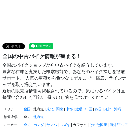
全国の中古バイク情報が集まる！
全国のバイクショップから中古バイクを紹介しています。
豊富な在庫と充実した検索機能で、あなたのバイク探しを徹底
サポート。 人気の車種から希少なモデルまで、幅広いラインナ
ップを取り揃えています。
近所の販売店情報も掲載されているので、気になるバイクは直
接問い合わせも可能。 掘り出し物を見つけてください！
エリア
：
全国
| 北海道 |
東北
|
関東
|
中部
|
近畿
|
中国
|
四国
|
九州
|
沖縄
都道府県
：全て |
北海道
メーカー
：
全て
|
ホンダ
|
ヤマハ
|
スズキ
| カワサキ |
その他国産
|
海外/アジア
|