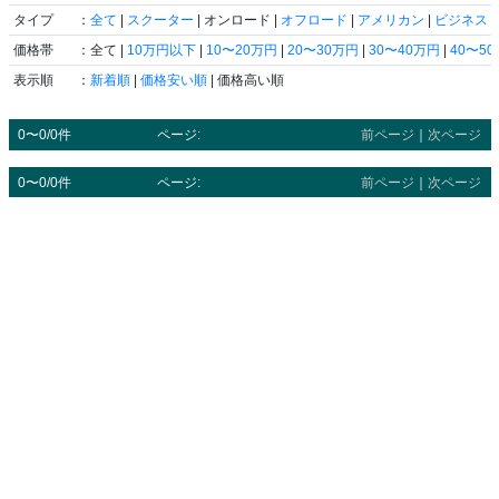
タイプ
：
全て
|
スクーター
| オンロード |
オフロード
|
アメリカン
|
ビジネス
|
価格帯
：全て |
10万円以下
|
10〜20万円
|
20〜30万円
|
30〜40万円
|
40〜5
表示順
：
新着順
|
価格安い順
| 価格高い順
0〜0/0件
ページ:
前ページ
｜
次ページ
0〜0/0件
ページ:
前ページ
｜
次ページ