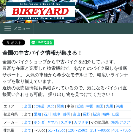
メニュー
全国の中古バイク情報が集まる！
全国のバイクショップから中古バイクを紹介しています。
豊富な在庫と充実した検索機能で、あなたのバイク探しを徹底
サポート。 人気の車種から希少なモデルまで、幅広いラインナ
ップを取り揃えています。
近所の販売店情報も掲載されているので、気になるバイクは直
接問い合わせも可能。 掘り出し物を見つけてください！
エリア
：
全国
|
北海道
|
東北
|
関東
| 中部 |
近畿
|
中国
|
四国
|
九州
|
沖縄
都道府県
：全て |
愛知
|
石川
|
岐阜
|
静岡
|
富山
|
長野
|
新潟
|
福井
|
山梨
メーカー
：
全て
|
ホンダ
|
ヤマハ
|
スズキ
|
カワサキ
| その他国産 |
海外/アジア
|
排気量
：
全て
| 〜50cc |
51〜125cc
|
126〜250cc
|
251〜400cc
|
401〜750cc