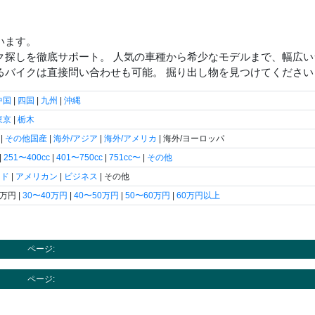
います。
ク探しを徹底サポート。 人気の車種から希少なモデルまで、幅広
るバイクは直接問い合わせも可能。 掘り出し物を見つけてください
中国
|
四国
|
九州
|
沖縄
東京
|
栃木
|
その他国産
|
海外/アジア
|
海外/アメリカ
| 海外/ヨーロッパ
|
251〜400cc
|
401〜750cc
|
751cc〜
|
その他
ード
|
アメリカン
|
ビジネス
| その他
0万円 |
30〜40万円
|
40〜50万円
|
50〜60万円
|
60万円以上
ページ:
ページ: