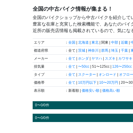
全国の中古バイク情報が集まる！
全国のバイクショップから中古バイクを紹介して
豊富な在庫と充実した検索機能で、あなたのバイ
近所の販売店情報も掲載されているので、気にな
エリア
：
全国
|
北海道
|
東北
| 関東 |
中部
|
近畿
|
都道府県
：全て |
茨城
|
神奈川
|
群馬
|
埼玉
|
千葉
|
メーカー
：
全て
|
ホンダ
|
ヤマハ
|
スズキ
|
カワサキ
排気量
：
全て
|
〜50cc
| 51〜125cc |
126〜250cc
タイプ
：
全て
|
スクーター
|
オンロード
|
オフロ
価格帯
：
全て
|
10万円以下
|
10〜20万円
| 20〜3
表示順
：新着順 |
価格安い順
|
価格高い順
0〜0/0件
0〜0/0件