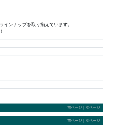
いラインナップを取り揃えています。
！
前ページ
｜
次ページ
前ページ
｜
次ページ