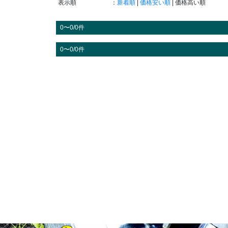
表示順
：
新着順
|
価格安い順
| 価格高い順
0〜0/0件
0〜0/0件