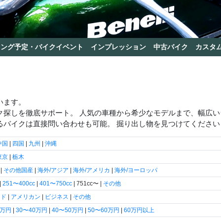
リング予定・バイクイベント
インプレッション
中古バイク
カスタ
います。
ク探しを徹底サポート。 人気の車種から希少なモデルまで、幅広
るバイクは直接問い合わせも可能。 掘り出し物を見つけてください
中国
|
四国
|
九州
|
沖縄
東京
|
栃木
|
その他国産
|
海外/アジア
|
海外/アメリカ
|
海外/ヨーロッパ
|
251〜400cc
|
401〜750cc
| 751cc〜 |
その他
ード
|
アメリカン
|
ビジネス
|
その他
0万円
|
30〜40万円
|
40〜50万円
|
50〜60万円
|
60万円以上