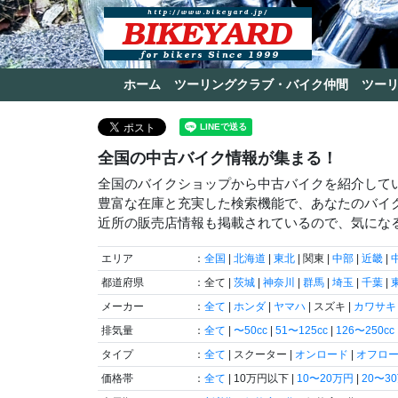
ホーム
ツーリングクラブ・バイク仲間
ツー
全国の中古バイク情報が集まる！
全国のバイクショップから中古バイクを紹介して
豊富な在庫と充実した検索機能で、あなたのバイ
近所の販売店情報も掲載されているので、気にな
エリア
：
全国
|
北海道
|
東北
| 関東 |
中部
|
近畿
|
都道府県
：全て |
茨城
|
神奈川
|
群馬
|
埼玉
|
千葉
|
メーカー
：
全て
|
ホンダ
|
ヤマハ
| スズキ |
カワサキ
排気量
：
全て
|
〜50cc
|
51〜125cc
|
126〜250cc
タイプ
：
全て
| スクーター |
オンロード
|
オフロ
価格帯
：
全て
| 10万円以下 |
10〜20万円
|
20〜3