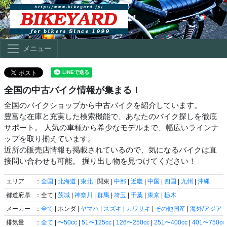
メニュー
全国の中古バイク情報が集まる！
全国のバイクショップから中古バイクを紹介しています。
豊富な在庫と充実した検索機能で、あなたのバイク探しを徹底
サポート。 人気の車種から希少なモデルまで、幅広いラインナ
ップを取り揃えています。
近所の販売店情報も掲載されているので、気になるバイクは直
接問い合わせも可能。 掘り出し物を見つけてください！
エリア
：
全国
|
北海道
|
東北
| 関東 |
中部
|
近畿
|
中国
|
四国
|
九州
|
沖縄
都道府県
：全て |
茨城
|
神奈川
|
群馬
|
埼玉
|
千葉
|
東京
|
栃木
メーカー
：
全て
| ホンダ |
ヤマハ
|
スズキ
|
カワサキ
|
その他国産
|
海外/アジア
|
排気量
：
全て
|
〜50cc
|
51〜125cc
|
126〜250cc
|
251〜400cc
|
401〜750cc