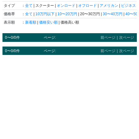
タイプ
：
全て
| スクーター |
オンロード
|
オフロード
|
アメリカン
|
ビジネス
|
価格帯
：
全て
|
10万円以下
|
10〜20万円
| 20〜30万円 |
30〜40万円
|
40〜5
表示順
：
新着順
|
価格安い順
| 価格高い順
0〜0/0件
ページ:
前ページ
｜
次ページ
0〜0/0件
ページ:
前ページ
｜
次ページ