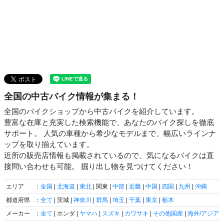
全国の中古バイク情報が集まる！
全国のバイクショップから中古バイクを紹介しています。
豊富な在庫と充実した検索機能で、あなたのバイク探しを徹底
サポート。 人気の車種から希少なモデルまで、幅広いラインナ
ップを取り揃えています。
近所の販売店情報も掲載されているので、気になるバイクは直
接問い合わせも可能。 掘り出し物を見つけてください！
エリア
：
全国
|
北海道
|
東北
| 関東 |
中部
|
近畿
|
中国
|
四国
|
九州
|
沖縄
都道府県
：
全て
| 茨城 |
神奈川
|
群馬
|
埼玉
|
千葉
|
東京
|
栃木
メーカー
：
全て
| ホンダ |
ヤマハ
|
スズキ
|
カワサキ
|
その他国産
|
海外/アジア
|