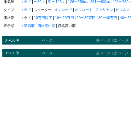
排気量
：
全て
|
〜50cc
|
51〜125cc
|
126〜250cc
|
251〜400cc
|
401〜750cc
タイプ
：
全て
| スクーター |
オンロード
|
オフロード
|
アメリカン
|
ビジネス
|
価格帯
：全て |
10万円以下
|
10〜20万円
|
20〜30万円
|
30〜40万円
|
40〜5
表示順
：
新着順
|
価格安い順
| 価格高い順
0〜0/0件
ページ:
前ページ
｜
次ページ
0〜0/0件
ページ:
前ページ
｜
次ページ