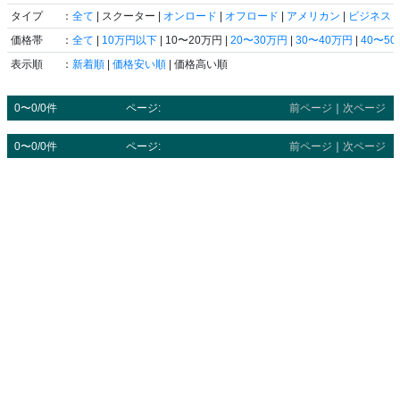
タイプ
：
全て
| スクーター |
オンロード
|
オフロード
|
アメリカン
|
ビジネス
|
価格帯
：
全て
|
10万円以下
| 10〜20万円 |
20〜30万円
|
30〜40万円
|
40〜5
表示順
：
新着順
|
価格安い順
| 価格高い順
0〜0/0件
ページ:
前ページ
｜
次ページ
0〜0/0件
ページ:
前ページ
｜
次ページ