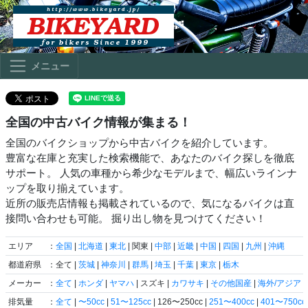
メニュー
全国の中古バイク情報が集まる！
全国のバイクショップから中古バイクを紹介しています。
豊富な在庫と充実した検索機能で、あなたのバイク探しを徹底
サポート。 人気の車種から希少なモデルまで、幅広いラインナ
ップを取り揃えています。
近所の販売店情報も掲載されているので、気になるバイクは直
接問い合わせも可能。 掘り出し物を見つけてください！
エリア
：
全国
|
北海道
|
東北
| 関東 |
中部
|
近畿
|
中国
|
四国
|
九州
|
沖縄
都道府県
：全て |
茨城
|
神奈川
|
群馬
|
埼玉
|
千葉
|
東京
|
栃木
メーカー
：
全て
|
ホンダ
|
ヤマハ
| スズキ |
カワサキ
|
その他国産
|
海外/アジア
|
排気量
：
全て
|
〜50cc
|
51〜125cc
| 126〜250cc |
251〜400cc
|
401〜750cc