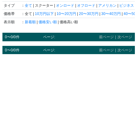
タイプ
：
全て
| スクーター |
オンロード
|
オフロード
|
アメリカン
|
ビジネス
|
価格帯
：全て |
10万円以下
|
10〜20万円
|
20〜30万円
|
30〜40万円
|
40〜5
表示順
：
新着順
|
価格安い順
| 価格高い順
0〜0/0件
ページ:
前ページ
｜
次ページ
0〜0/0件
ページ:
前ページ
｜
次ページ