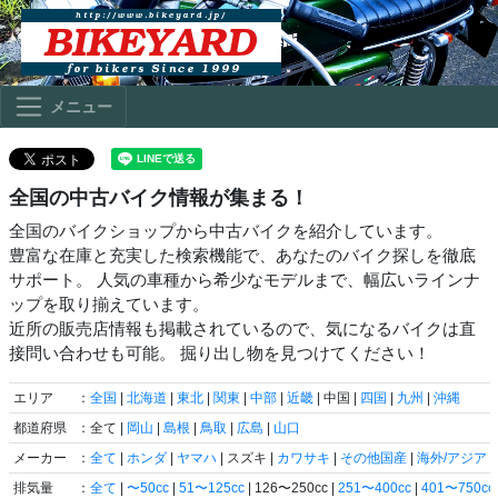
メニュー
全国の中古バイク情報が集まる！
全国のバイクショップから中古バイクを紹介しています。
豊富な在庫と充実した検索機能で、あなたのバイク探しを徹底
サポート。 人気の車種から希少なモデルまで、幅広いラインナ
ップを取り揃えています。
近所の販売店情報も掲載されているので、気になるバイクは直
接問い合わせも可能。 掘り出し物を見つけてください！
エリア
：
全国
|
北海道
|
東北
|
関東
|
中部
|
近畿
| 中国 |
四国
|
九州
|
沖縄
都道府県
：全て |
岡山
|
島根
|
鳥取
|
広島
|
山口
メーカー
：
全て
|
ホンダ
|
ヤマハ
| スズキ |
カワサキ
|
その他国産
|
海外/アジア
|
排気量
：
全て
|
〜50cc
|
51〜125cc
| 126〜250cc |
251〜400cc
|
401〜750cc