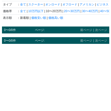
タイプ
：
全て
|
スクーター
|
オンロード
|
オフロード
|
アメリカン
|
ビジネス
|
価格帯
：
全て
|
10万円以下
| 10〜20万円 |
20〜30万円
|
30〜40万円
|
40〜5
表示順
：新着順 |
価格安い順
|
価格高い順
0〜0/0件
ページ:
前ページ
｜
次ページ
0〜0/0件
ページ:
前ページ
｜
次ページ