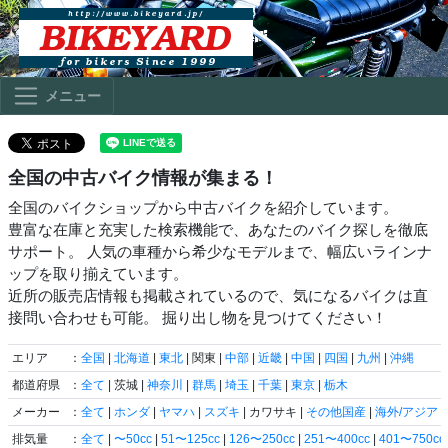
メニュー
全国の中古バイク情報が集まる！
全国のバイクショップから中古バイクを紹介しています。
豊富な在庫と充実した検索機能で、あなたのバイク探しを徹底
サポート。 人気の車種から希少なモデルまで、幅広いラインナ
ップを取り揃えています。
近所の販売店情報も掲載されているので、気になるバイクは直
接問い合わせも可能。 掘り出し物を見つけてください！
エリア
：
全国
|
北海道
|
東北
| 関東 |
中部
|
近畿
|
中国
|
四国
|
九州
|
沖縄
都道府県
：
全て
| 茨城 |
神奈川
|
群馬
|
埼玉
|
千葉
|
東京
|
栃木
メーカー
：
全て
|
ホンダ
|
ヤマハ
|
スズキ
| カワサキ |
その他国産
|
海外/アジア
|
排気量
：
全て
|
〜50cc
|
51〜125cc
|
126〜250cc
|
251〜400cc
|
401〜750cc