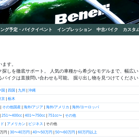
リング予定・バイクイベント
インプレッション
中古バイク
カスタ
います。
ク探しを徹底サポート。 人気の車種から希少なモデルまで、幅広
るバイクは直接問い合わせも可能。 掘り出し物を見つけてください
中国
|
四国
|
九州
|
沖縄
東京
|
栃木
|
その他国産
|
海外/アジア
|
海外/アメリカ
|
海外/ヨーロッパ
|
251〜400cc
|
401〜750cc
|
751cc〜
|
その他
ード
|
アメリカン
|
ビジネス
| その他
0万円 |
30〜40万円
|
40〜50万円
|
50〜60万円
|
60万円以上