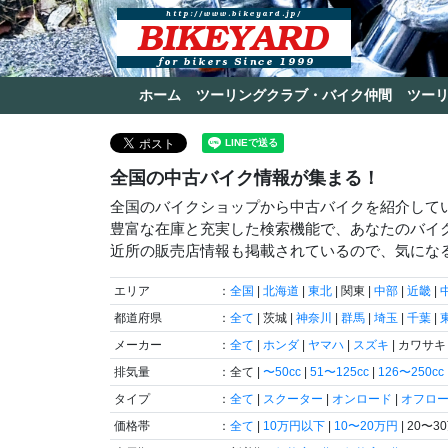
ホーム
ツーリングクラブ・バイク仲間
ツー
全国の中古バイク情報が集まる！
全国のバイクショップから中古バイクを紹介して
豊富な在庫と充実した検索機能で、あなたのバイ
近所の販売店情報も掲載されているので、気にな
エリア
：
全国
|
北海道
|
東北
| 関東 |
中部
|
近畿
|
都道府県
：
全て
| 茨城 |
神奈川
|
群馬
|
埼玉
|
千葉
|
メーカー
：
全て
|
ホンダ
|
ヤマハ
|
スズキ
| カワサキ 
排気量
：全て |
〜50cc
|
51〜125cc
|
126〜250cc
タイプ
：
全て
|
スクーター
|
オンロード
|
オフロ
価格帯
：
全て
|
10万円以下
|
10〜20万円
| 20〜3