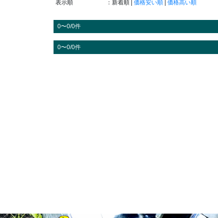
表示順
：新着順 |
価格安い順
|
価格高い順
0〜0/0件
0〜0/0件