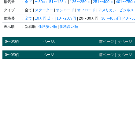
排気量
：
全て
|
〜50cc
|
51〜125cc
|
126〜250cc
|
251〜400cc
|
401〜750cc
タイプ
：全て |
スクーター
|
オンロード
|
オフロード
|
アメリカン
|
ビジネス
|
価格帯
：
全て
|
10万円以下
|
10〜20万円
| 20〜30万円 |
30〜40万円
|
40〜5
表示順
：新着順 |
価格安い順
|
価格高い順
0〜0/0件
ページ:
前ページ
｜
次ページ
0〜0/0件
ページ:
前ページ
｜
次ページ