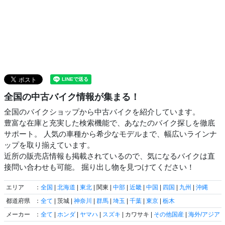
全国の中古バイク情報が集まる！
全国のバイクショップから中古バイクを紹介しています。
豊富な在庫と充実した検索機能で、あなたのバイク探しを徹底
サポート。 人気の車種から希少なモデルまで、幅広いラインナ
ップを取り揃えています。
近所の販売店情報も掲載されているので、気になるバイクは直
接問い合わせも可能。 掘り出し物を見つけてください！
エリア
：
全国
|
北海道
|
東北
| 関東 |
中部
|
近畿
|
中国
|
四国
|
九州
|
沖縄
都道府県
：
全て
| 茨城 |
神奈川
|
群馬
|
埼玉
|
千葉
|
東京
|
栃木
メーカー
：
全て
|
ホンダ
|
ヤマハ
|
スズキ
| カワサキ |
その他国産
|
海外/アジア
|