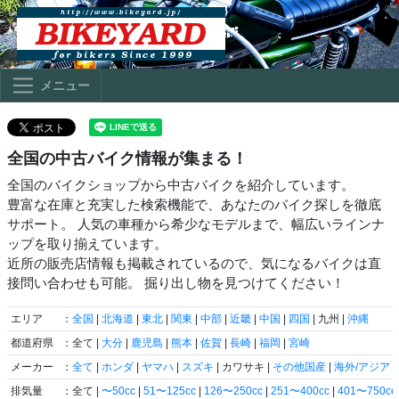
メニュー
全国の中古バイク情報が集まる！
全国のバイクショップから中古バイクを紹介しています。
豊富な在庫と充実した検索機能で、あなたのバイク探しを徹底
サポート。 人気の車種から希少なモデルまで、幅広いラインナ
ップを取り揃えています。
近所の販売店情報も掲載されているので、気になるバイクは直
接問い合わせも可能。 掘り出し物を見つけてください！
エリア
：
全国
|
北海道
|
東北
|
関東
|
中部
|
近畿
|
中国
|
四国
| 九州 |
沖縄
都道府県
：全て |
大分
|
鹿児島
|
熊本
|
佐賀
|
長崎
|
福岡
|
宮崎
メーカー
：
全て
|
ホンダ
|
ヤマハ
|
スズキ
| カワサキ |
その他国産
|
海外/アジア
|
排気量
：全て |
〜50cc
|
51〜125cc
|
126〜250cc
|
251〜400cc
|
401〜750cc