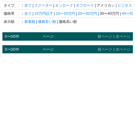
タイプ
：
全て
|
スクーター
|
オンロード
|
オフロード
| アメリカン |
ビジネス
|
価格帯
：
全て
|
10万円以下
|
10〜20万円
|
20〜30万円
| 30〜40万円 |
40〜5
表示順
：
新着順
|
価格安い順
| 価格高い順
0〜0/0件
ページ:
前ページ
｜
次ページ
0〜0/0件
ページ:
前ページ
｜
次ページ