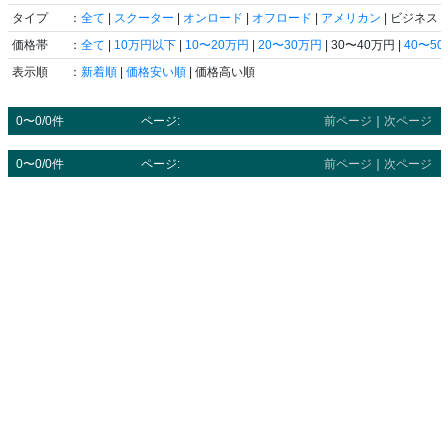
タイプ
：
全て
|
スクーター
|
オンロード
|
オフロード
|
アメリカン
| ビジネス |
価格帯
：
全て
|
10万円以下
|
10〜20万円
|
20〜30万円
| 30〜40万円 |
40〜5
表示順
：
新着順
|
価格安い順
| 価格高い順
0〜0/0件
ページ:
前ページ
｜
次ページ
0〜0/0件
ページ:
前ページ
｜
次ページ