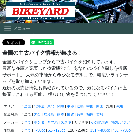
メニュー
全国の中古バイク情報が集まる！
全国のバイクショップから中古バイクを紹介しています。
豊富な在庫と充実した検索機能で、あなたのバイク探しを徹底
サポート。 人気の車種から希少なモデルまで、幅広いラインナ
ップを取り揃えています。
近所の販売店情報も掲載されているので、気になるバイクは直
接問い合わせも可能。 掘り出し物を見つけてください！
エリア
：
全国
|
北海道
|
東北
|
関東
|
中部
|
近畿
|
中国
|
四国
| 九州 |
沖縄
都道府県
：全て |
大分
|
鹿児島
|
熊本
|
佐賀
|
長崎
|
福岡
|
宮崎
メーカー
：
全て
|
ホンダ
|
ヤマハ
|
スズキ
| カワサキ |
その他国産
|
海外/アジア
|
排気量
：
全て
|
〜50cc
|
51〜125cc
| 126〜250cc |
251〜400cc
|
401〜750cc