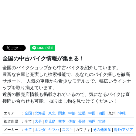
全国の中古バイク情報が集まる！
全国のバイクショップから中古バイクを紹介しています。
豊富な在庫と充実した検索機能で、あなたのバイク探しを徹底
サポート。 人気の車種から希少なモデルまで、幅広いラインナ
ップを取り揃えています。
近所の販売店情報も掲載されているので、気になるバイクは直
接問い合わせも可能。 掘り出し物を見つけてください！
エリア
：
全国
|
北海道
|
東北
|
関東
|
中部
|
近畿
|
中国
|
四国
| 九州 |
沖縄
都道府県
：全て |
大分
|
鹿児島
|
熊本
|
佐賀
|
長崎
|
福岡
|
宮崎
メーカー
：
全て
|
ホンダ
|
ヤマハ
|
スズキ
| カワサキ |
その他国産
|
海外/アジア
|