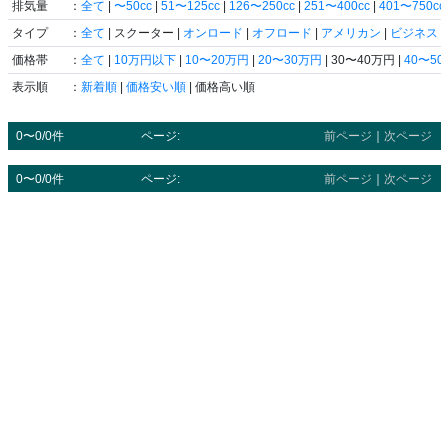
排気量
：
全て
|
〜50cc
|
51〜125cc
|
126〜250cc
|
251〜400cc
|
401〜750cc
タイプ
：
全て
| スクーター |
オンロード
|
オフロード
|
アメリカン
|
ビジネス
|
価格帯
：
全て
|
10万円以下
|
10〜20万円
|
20〜30万円
| 30〜40万円 |
40〜5
表示順
：
新着順
|
価格安い順
| 価格高い順
0〜0/0件
ページ:
前ページ
｜
次ページ
0〜0/0件
ページ:
前ページ
｜
次ページ