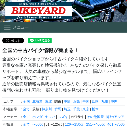
メニュー
全国の中古バイク情報が集まる！
全国のバイクショップから中古バイクを紹介しています。
豊富な在庫と充実した検索機能で、あなたのバイク探しを徹底
サポート。 人気の車種から希少なモデルまで、幅広いラインナ
ップを取り揃えています。
近所の販売店情報も掲載されているので、気になるバイクは直
接問い合わせも可能。 掘り出し物を見つけてください！
エリア
：
全国
|
北海道
|
東北
| 関東 |
中部
|
近畿
|
中国
|
四国
|
九州
|
沖縄
都道府県
：
全て
| 茨城 |
神奈川
|
群馬
|
埼玉
|
千葉
|
東京
|
栃木
メーカー
：
全て
|
ホンダ
|
ヤマハ
|
スズキ
| カワサキ |
その他国産
|
海外/アジア
|
排気量
：
全て
|
〜50cc
| 51〜125cc |
126〜250cc
|
251〜400cc
|
401〜750cc