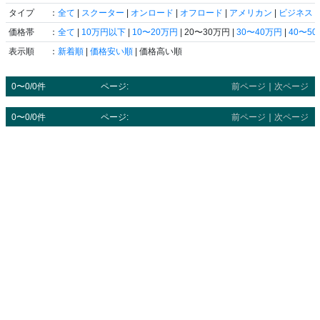
タイプ
：
全て
|
スクーター
|
オンロード
|
オフロード
|
アメリカン
|
ビジネス
|
価格帯
：
全て
|
10万円以下
|
10〜20万円
| 20〜30万円 |
30〜40万円
|
40〜5
表示順
：
新着順
|
価格安い順
| 価格高い順
0〜0/0件
ページ:
前ページ
｜
次ページ
0〜0/0件
ページ:
前ページ
｜
次ページ