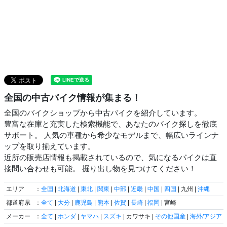
全国の中古バイク情報が集まる！
全国のバイクショップから中古バイクを紹介しています。
豊富な在庫と充実した検索機能で、あなたのバイク探しを徹底
サポート。 人気の車種から希少なモデルまで、幅広いラインナ
ップを取り揃えています。
近所の販売店情報も掲載されているので、気になるバイクは直
接問い合わせも可能。 掘り出し物を見つけてください！
エリア
：
全国
|
北海道
|
東北
|
関東
|
中部
|
近畿
|
中国
|
四国
| 九州 |
沖縄
都道府県
：
全て
|
大分
|
鹿児島
|
熊本
|
佐賀
|
長崎
|
福岡
| 宮崎
メーカー
：
全て
|
ホンダ
|
ヤマハ
|
スズキ
| カワサキ |
その他国産
|
海外/アジア
|