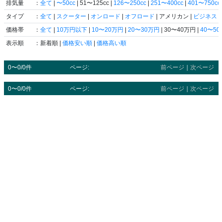
排気量
：
全て
|
〜50cc
| 51〜125cc |
126〜250cc
|
251〜400cc
|
401〜750cc
タイプ
：
全て
|
スクーター
|
オンロード
|
オフロード
| アメリカン |
ビジネス
|
価格帯
：
全て
|
10万円以下
|
10〜20万円
|
20〜30万円
| 30〜40万円 |
40〜5
表示順
：新着順 |
価格安い順
|
価格高い順
0〜0/0件
ページ:
前ページ
｜
次ページ
0〜0/0件
ページ:
前ページ
｜
次ページ