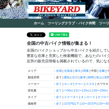
ホーム
ツーリングクラブ・バイク仲間
ツー
全国の中古バイク情報が集まる！
全国のバイクショップから中古バイクを紹介して
豊富な在庫と充実した検索機能で、あなたのバイ
近所の販売店情報も掲載されているので、気にな
エリア
：
全国
|
北海道
|
東北
|
関東
| 中部 |
近畿
|
都道府県
：全て |
愛知
|
石川
|
岐阜
|
静岡
|
富山
|
長
メーカー
：
全て
|
ホンダ
|
ヤマハ
|
スズキ
| カワサキ 
排気量
：
全て
|
〜50cc
|
51〜125cc
|
126〜250cc
タイプ
：
全て
|
スクーター
|
オンロード
|
オフロ
価格帯
：
全て
|
10万円以下
|
10〜20万円
|
20〜3