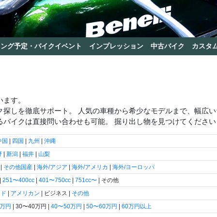
リング予定・バイクイベント
インプレッション
中古バイク
カスタ
います。
ク探しを徹底サポート。 人気の車種から希少なモデルまで、幅広
るバイクは直接問い合わせも可能。 掘り出し物を見つけてください
中国
|
四国
|
九州
|
沖縄
野
|
新潟
|
福井
|
山梨
|
その他国産
|
海外/アジア
|
海外/アメリカ
|
海外/ヨーロッパ
|
251〜400cc
|
401〜750cc
|
751cc〜
| その他
ード
|
アメリカン
| ビジネス |
その他
0万円
| 30〜40万円 |
40〜50万円
|
50〜60万円
|
60万円以上