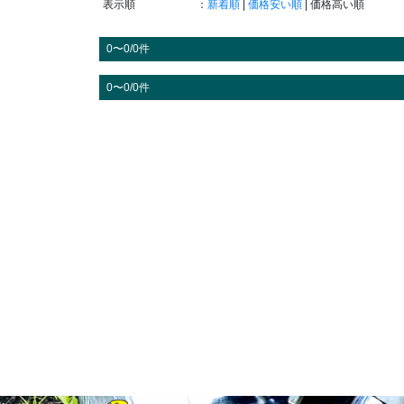
表示順
：
新着順
|
価格安い順
| 価格高い順
0〜0/0件
0〜0/0件